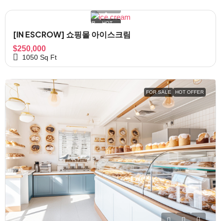
FOR
HOT
SALE
OFFER
[IN ESCROW] 쇼핑몰 아이스크림
$250,000
1050
Sq Ft
FOR SALE
HOT OFFER