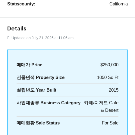
State/county:
California
Details
Updated on July 21, 2025 at 11:06 am
매매가 Price
$250,000
건물면적 Property Size
1050 Sq Ft
설립년도 Year Built
2015
사업체종류 Business Category
카페/디저트 Cafe
& Desert
매매현황 Sale Status
For Sale