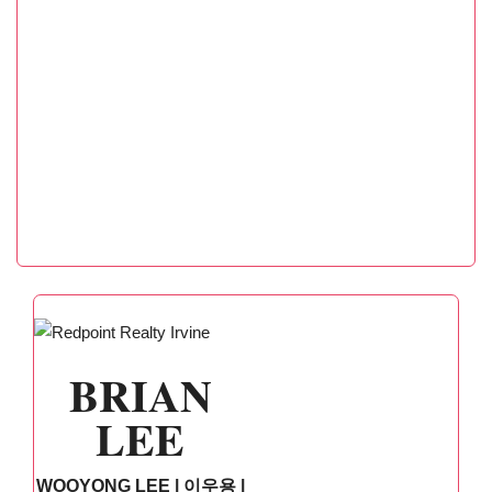
BRIAN
LEE
WOOYONG LEE | 이우용 |