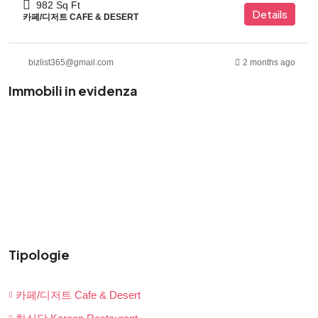
982
Sq Ft
Details
카페/디저트 CAFE & DESERT
bizlist365@gmail.com
2 months ago
Immobili in evidenza
Tipologie
카페/디저트 Cafe & Desert